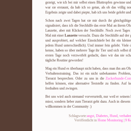
gezeigt, wie ich bei mir selbst einen Bluttropfen gewinne u
war sie erstaunt, da hab ich so getan, als ob das völlig n
Ergebnis zeigte und dabei piepte, hab ich uns beide gelobt und
Schon nach zwei Tagen hat sie mir durch ihr gleichgültig
signalisiert, dass ich die Stechhilfe das erste Mal an ihrem 
Lanzette, aber mit Klicken der Stechhilfe. Noch zwei Tages 
Mal mit einer
Lanzette
versucht. Dazu die Stechhilfe auf der g
und ausprobiert, auf welcher Einstichtiefe bei ihr ein klein
jedem Hund unterschiedlich). Und immer fein gelobt. Viele d
kenne, haben so über mehrere Tage ihr Tier und sich selbst 
ersten Tage noch verzweifelt gedacht, dass wir das nie scha
tägliche Routine geworden!
Mag ein Hund es überhaupt nicht haben, dass man ihn am Ohr 
Verhaltenstraining. Das ist ein nicht unbekanntes Problem
Tierarzt besprechen. Oder zu uns in die
Zuckerhunde-Co
helfen können, eine alternative Teststelle zu finden. Auf 
festhalten und zwingen.
Bei uns wird auch niemand vorverurteilt, nur weil er seine
misst, sondern lieber zum Tierarzt geht dazu. Auch in diesem 
willkommen in der Community :)
Schlagworte:
angst
,
Diabetes
,
Hund
,
verhalte
Veröffentlicht in
Home Monitoring
|
9 K