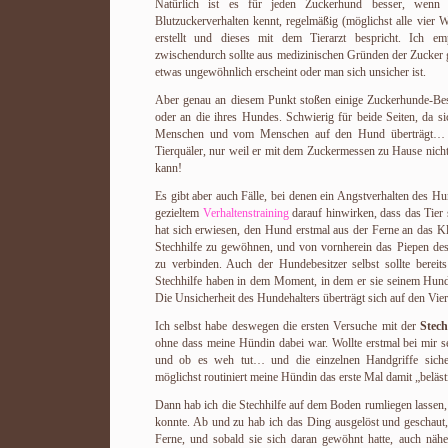
Natürlich ist es für jeden Zuckerhund besser, wenn
Blutzuckerverhalten kennt, regelmäßig (möglichst alle vier
erstellt und dieses mit dem Tierarzt bespricht. Ich em
zwischendurch sollte aus medizinischen Gründen der Zucke
etwas ungewöhnlich erscheint oder man sich unsicher ist.
Aber genau an diesem Punkt stoßen einige Zuckerhunde-Besi
oder an die ihres Hundes. Schwierig für beide Seiten, da 
Menschen und vom Menschen auf den Hund überträgt… Au
Tierquäler, nur weil er mit dem Zuckermessen zu Hause nich
kann!
Es gibt aber auch Fälle, bei denen ein Angstverhalten des H
gezieltem
Verhaltenstraining
darauf hinwirken, dass das Tier s
hat sich erwiesen, den Hund erstmal aus der Ferne an das 
Stechhilfe zu gewöhnen, und von vornherein das Piepen des
zu verbinden. Auch der Hundebesitzer selbst sollte bereits
Stechhilfe haben in dem Moment, in dem er sie seinem Hund p
Die Unsicherheit des Hundehalters überträgt sich auf den Vi
Ich selbst habe deswegen die ersten Versuche mit der
Stech
ohne dass meine Hündin dabei war. Wollte erstmal bei mir se
und ob es weh tut… und die einzelnen Handgriffe siche
möglichst routiniert meine Hündin das erste Mal damit „beläst
Dann hab ich die Stechhilfe auf dem Boden rumliegen lassen
konnte. Ab und zu hab ich das Ding ausgelöst und geschaut, 
Ferne, und sobald sie sich daran gewöhnt hatte, auch nähe