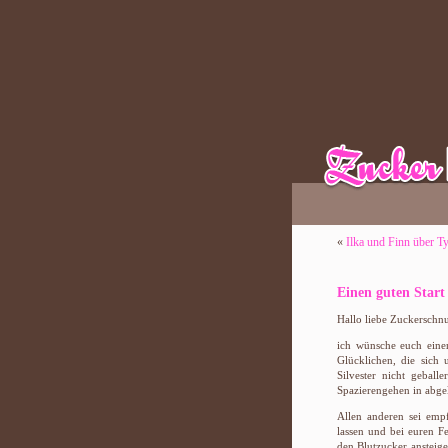
«
Ilka und Finn über T
Einen guten Start
Hallo liebe Zuckerschnu
ich wünsche euch einen
Glücklichen, die sich 
Silvester nicht gebal
Spazierengehen in abge
Allen anderen sei emp
lassen und bei euren F
den Blutzucker ansteigen