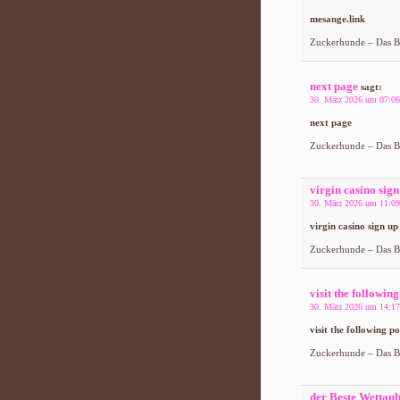
mesange.link
Zuckerhunde – Das Bl
next page
sagt:
30. März 2026 um 07:06
next page
Zuckerhunde – Das Bl
virgin casino sign
30. März 2026 um 11:09
virgin casino sign up
Zuckerhunde – Das Bl
visit the following
30. März 2026 um 14:17
visit the following po
Zuckerhunde – Das Bl
der Beste Wettanb