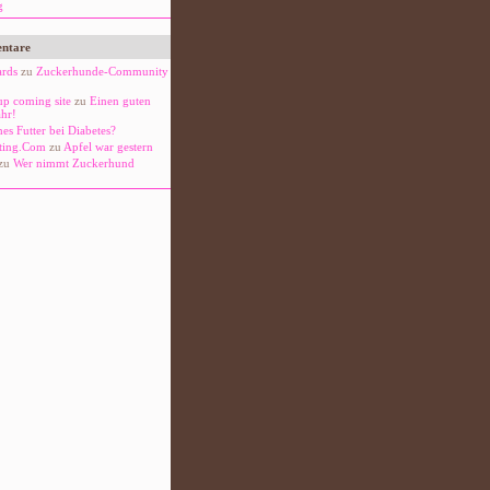
g
ntare
rds
zu
Zuckerhunde-Community
 up coming site
zu
Einen guten
ahr!
es Futter bei Diabetes?
tting.Com
zu
Apfel war gestern
zu
Wer nimmt Zuckerhund