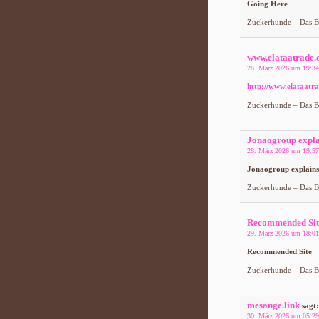
Going Here
Zuckerhunde – Das Bl
www.elataatrade
28. März 2026 um 19:34
http://www.elataatr
Zuckerhunde – Das Bl
Jonaogroup expla
28. März 2026 um 19:57
Jonaogroup explains
Zuckerhunde – Das Bl
Recommended Sit
29. März 2026 um 18:01
Recommended Site
Zuckerhunde – Das Bl
mesange.link
sagt:
30. März 2026 um 05:29