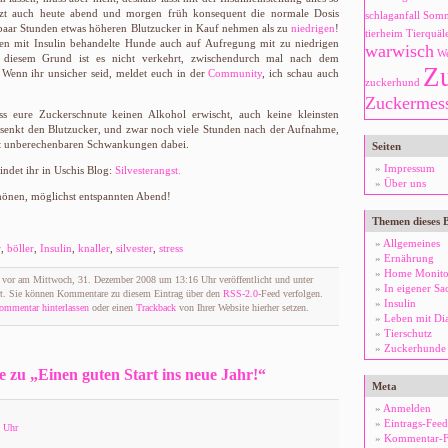
tzt auch heute abend und morgen früh konsequent die normale Dosis
schlaganfall
Som
n paar Stunden etwas höheren Blutzucker in Kauf nehmen als zu
niedrigen
!
tierheim
Tierquäle
ren mit Insulin behandelte Hunde auch auf Aufregung mit zu niedrigen
warwisch
We
s diesem Grund ist es nicht verkehrt, zwischendurch mal nach dem
Z
 Wenn ihr unsicher seid, meldet euch in der
Community
, ich schau auch
zuckerhund
Zuckermes
ss eure Zuckerschnute keinen Alkohol erwischt, auch keine kleinsten
senkt den Blutzucker, und zwar noch viele Stunden nach der Aufnahme,
t unberechenbaren Schwankungen dabei.
Seiten
Impressum
indet ihr in Uschis Blog:
Silvesterangst.
Über uns
önen, möglichst entspannten Abend!
Themen dieses 
Allgemeines
r
,
böller
,
Insulin
,
knaller
,
silvester
,
stress
Ernährung
Home Monito
e vor am Mittwoch, 31. Dezember 2008 um 13:16 Uhr veröffentlicht und unter
In eigener Sa
t. Sie können Kommentare zu diesem Eintrag über den
RSS-2.0
-Feed verfolgen.
Insulin
ommentar hinterlassen
oder einen
Trackback
von Ihrer Website hierher setzen.
Leben mit Di
Tierschutz
Zuckerhunde
zu „Einen guten Start ins neue Jahr!“
Meta
Anmelden
Eintrags-Feed
 Uhr
Kommentar-F