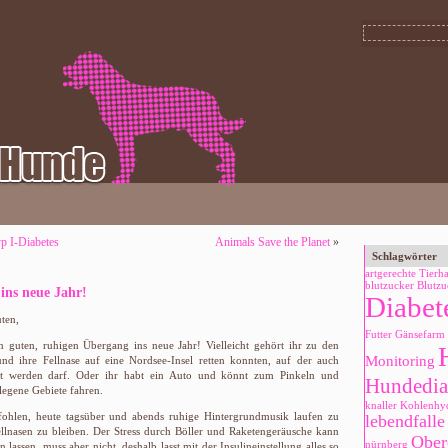
yp I-Diabetes
Animals Save the Planet
»
Schlagwörter
artgerechte Tierh
blutzucker
Blutzu
 ins neue Jahr!
Diabet
ten,
Futter
Gänsefarm
 guten, ruhigen Übergang ins neue Jahr! Vielleicht gehört ihr zu den
Monitoring
und ihre Fellnase auf eine Nordsee-Insel retten konnten, auf der auch
lert werden darf. Oder ihr habt ein Auto und könnt zum Pinkeln und
Hundedia
legene Gebiete fahren.
knaller
Kohlenhyd
fohlen, heute tagsüber und abends ruhige Hintergrundmusik laufen zu
lebendfalle
ellnasen zu bleiben. Der Stress durch Böller und Raketengeräusche kann
Ober
nürnberg
 lassen, muss aber nicht, deshalb lasst mit der Insulineinstellung alles so