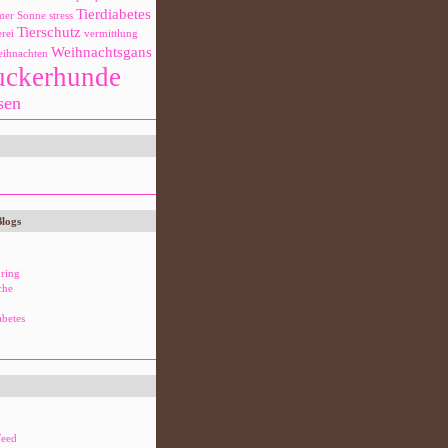
Tierdiabetes
mer
Sonne
stress
Tierschutz
rei
vermittlung
Weihnachtsgans
ihnachten
uckerhunde
sen
Blogs
ring
che
abetes
eed