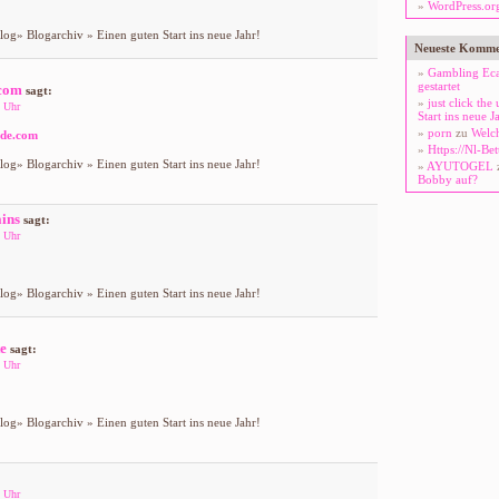
WordPress.or
og» Blogarchiv » Einen guten Start ins neue Jahr!
Neueste Komme
Gambling Eca
gestartet
.com
sagt:
just click the
 Uhr
Start ins neue J
porn
zu
Welch
ade.com
Https://Nl-Be
og» Blogarchiv » Einen guten Start ins neue Jahr!
AYUTOGEL
Bobby auf?
ins
sagt:
 Uhr
og» Blogarchiv » Einen guten Start ins neue Jahr!
e
sagt:
 Uhr
og» Blogarchiv » Einen guten Start ins neue Jahr!
 Uhr