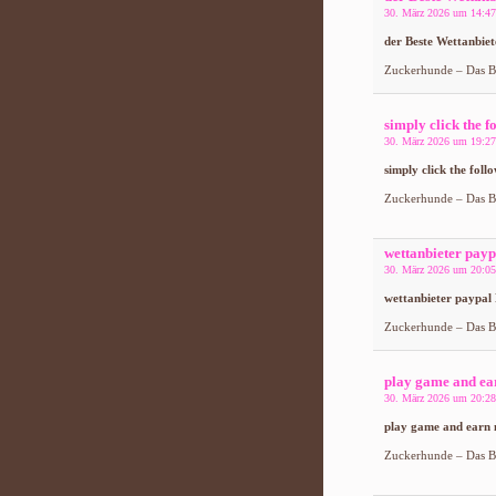
30. März 2026 um 14:47
der Beste Wettanbiet
Zuckerhunde – Das Bl
simply click the f
30. März 2026 um 19:27
simply click the foll
Zuckerhunde – Das Bl
wettanbieter payp
30. März 2026 um 20:05
wettanbieter paypal
Zuckerhunde – Das Bl
play game and ea
30. März 2026 um 20:28
play game and earn 
Zuckerhunde – Das Bl