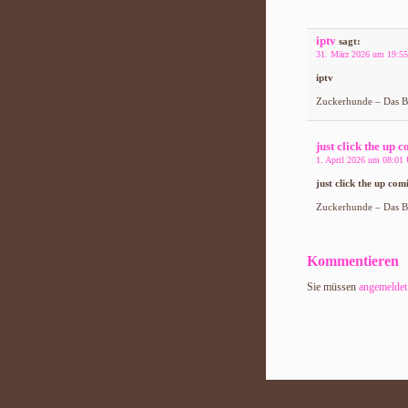
iptv
sagt:
31. März 2026 um 19:55
iptv
Zuckerhunde – Das Bl
just click the up c
1. April 2026 um 08:01 
just click the up comi
Zuckerhunde – Das Bl
Kommentieren
Sie müssen
angemeldet