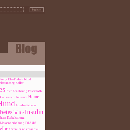
altung
Bio-Fleisch
blind
ckeranstieg
böller
es
Eier
Ernährung
Faserstoffe
Home
Gänsezucht
halstuch
Hund
hunde-diabetes
Insulin
betes
hütte
rate
Käfighaltung
maus
Massentierhaltung
elbe
Ostereier
postprandial