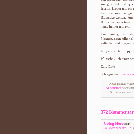
wie gewohnt und spri
Insulin. Lieber mal ei
Ganz vereinzelt reagie
Blutzuckerwerten. Au
Blutzucker zu schauen.
heute immer mal rein.
Und passt gut auf, da
Mengen, denn Alkohol 
außerdem mit insgesam
Ein paar weitere Tipps f
Wünsche euch einen sch
Eure Birte
Schlagworte:
blutzucke
Dieser Beitrag wurd
Allgemeines
gespeicher
Sie können einen
K
372 Kommentare 
Going Here
sagt:
28. März 2026 um 15:19