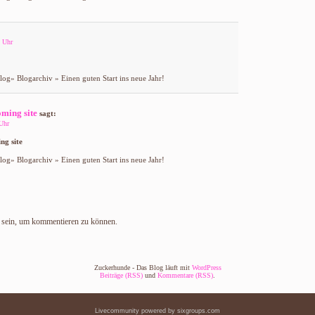
 Uhr
og» Blogarchiv » Einen guten Start ins neue Jahr!
oming site
sagt:
Uhr
ng site
og» Blogarchiv » Einen guten Start ins neue Jahr!
sein, um kommentieren zu können.
Zuckerhunde - Das Blog läuft mit
WordPress
Beiträge (RSS)
und
Kommentare (RSS)
.
Livecommunity powered by
sixgroups.com