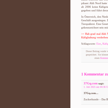
pikant: Aldi Nord hatte
ab 2006 keine Käfigei
gegeben und führt derze
In Österreich, den Nie
Geschäft ausgestiegen. 
Tierquälerei. Eine Gese
gekennzeichnet sein mü
>> Hab grad mal
Aldi 
Käfighaltung verderben
Schlagworte:
Eier
,
Käfi
Dieser Beitrag wurde 
gespeichert. Sie könn
einen
Komment
1 Kommentar zu 
37Gq.com
sagt:
1. Juli 2025 um 04:36 U
37Gq.com…
Zuckerhunde – Das Bl