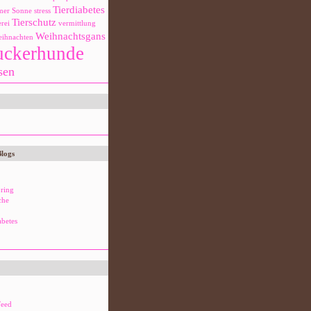
Tierdiabetes
mer
Sonne
stress
Tierschutz
rei
vermittlung
Weihnachtsgans
ihnachten
uckerhunde
sen
Blogs
ring
che
abetes
eed