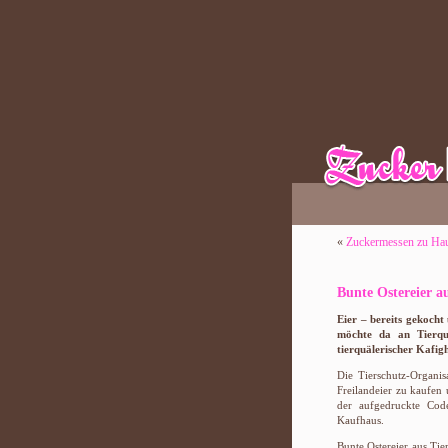
«
Zuckermessen zu Ha
Bunte Ostereier au
Eier – bereits gekoch
möchte da an Tierqu
tierquälerischer Kafig
Die Tierschutz-Organi
Freilandeier zu kaufen 
der aufgedruckte Cod
Kaufhaus.
Bunte Ostereier aus Tie