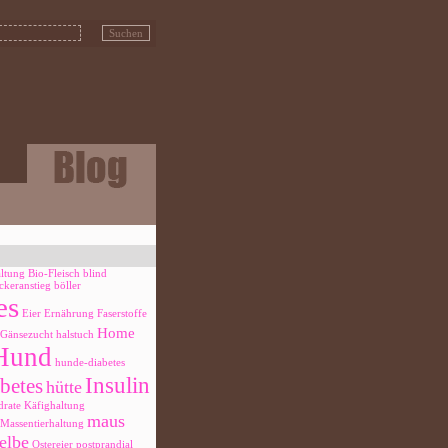
altung
Bio-Fleisch
blind
ckeranstieg
böller
es
Eier
Ernährung
Faserstoffe
Home
Gänsezucht
halstuch
Hund
hunde-diabetes
Insulin
betes
hütte
rate
Käfighaltung
maus
Massentierhaltung
elbe
Ostereier
postprandial