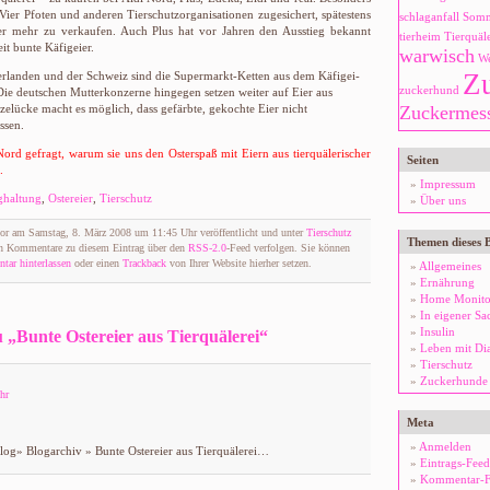
 Vier Pfoten und anderen Tierschutzorganisationen zugesichert, spätestens
schlaganfall
Som
er mehr zu verkaufen. Auch Plus hat vor Jahren den Ausstieg bekannt
tierheim
Tierquäle
it bunte Käfigeier.
warwisch
We
Z
derlanden und der Schweiz sind die Supermarkt-Ketten aus dem Käfigei-
zuckerhund
Die deutschen Mutterkonzerne hingegen setzen weiter auf Eier aus
tzelücke macht es möglich, dass gefärbte, gekochte Eier nicht
Zuckermes
ssen.
Nord
gefragt, warum sie uns den Osterspaß mit Eiern aus tierquälerischer
Seiten
.
Impressum
ghaltung
,
Ostereier
,
Tierschutz
Über uns
vor am Samstag, 8. März 2008 um 11:45 Uhr veröffentlicht und unter
Tierschutz
Themen dieses 
en Kommentare zu diesem Eintrag über den
RSS-2.0
-Feed verfolgen. Sie können
ar hinterlassen
oder einen
Trackback
von Ihrer Website hierher setzen.
Allgemeines
Ernährung
Home Monito
In eigener Sa
Insulin
„Bunte Ostereier aus Tierquälerei“
Leben mit Di
Tierschutz
Zuckerhunde
hr
Meta
Anmelden
og» Blogarchiv » Bunte Ostereier aus Tierquälerei…
Eintrags-Feed
Kommentar-F