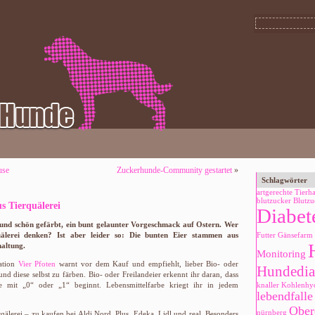
use
Zuckerhunde-Community gestartet
»
Schlagwörter
artgerechte Tierh
blutzucker
Blutzu
s Tierquälerei
Diabet
t und schön gefärbt, ein bunt gelaunter Vorgeschmack auf Ostern. Wer
älerei denken? Ist aber leider so: Die bunten Eier stammen aus
Futter
Gänsefarm
haltung.
Monitoring
sation
Vier Pfoten
warnt vor dem Kauf und empfiehlt, lieber Bio- oder
Hundedia
und diese selbst zu färben. Bio- oder Freilandeier erkennt ihr daran, dass
e mit „0“ oder „1“ beginnt. Lebensmittelfarbe kriegt ihr in jedem
knaller
Kohlenhyd
lebendfalle
Ober
nürnberg
rqälerei – zu kaufen bei Aldi Nord, Plus, Edeka, Lidl und real. Besonders