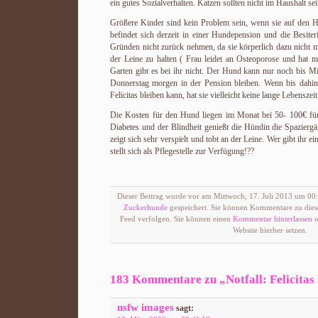
ein gutes Sozialverhalten. Katzen sollten nicht im Haushalt sei
Größere Kinder sind kein Problem sein, wenn sie auf den H
befindet sich derzeit in einer Hundepension und die Besiter
Gründen nicht zurück nehmen, da sie körperlich dazu nicht m
der Leine zu halten ( Frau leidet an Osteoporose und hat 
Garten gibt es bei ihr nicht. Der Hund kann nur noch bis Mi
Donnerstag morgen in der Pension bleiben. Wenn bis dahin
Felicitas bleiben kann, hat sie vielleicht keine lange Lebenszei
Die Kosten für den Hund liegen im Monat bei 50- 100€ für 
Diabetes und der Blindheit genießt die Hündin die Spaziergä
zeigt sich sehr verspielt und tobt an der Leine. Wer gibt ihr 
stellt sich als Pflegestelle zur Verfügung!??
Dieser Beitrag wurde vor am Mittwoch, 17. Juli 2013 um 00:
Zuckerhunde
gespeichert. Sie können Kommentare zu die
Feed verfolgen. Sie können einen
Kommentar hinterlassen
o
Website hierher setzen.
183 Kommentare zu „Notfall: Felicitas
nsfw images
sagt: