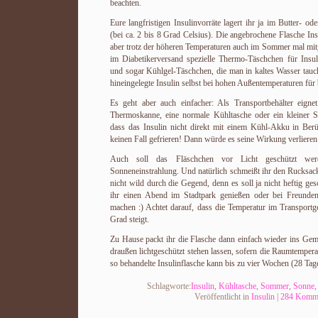
beachten.
Eure langfristigen Insulinvorräte lagert ihr ja im Butter- 
(bei ca. 2 bis 8 Grad Celsius). Die angebrochene Flasche Insu
aber trotz der höheren Temperaturen auch im Sommer mal mi
im Diabetikerversand spezielle Thermo-Täschchen für Insul
und sogar Kühlgel-Täschchen, die man in kaltes Wasser tauch
hineingelegte Insulin selbst bei hohen Außentemperaturen für
Es geht aber auch einfacher: Als Transportbehälter eignet
Thermoskanne, eine normale Kühltasche oder ein kleiner St
dass das Insulin nicht direkt mit einem Kühl-Akku in Be
keinen Fall gefrieren! Dann würde es seine Wirkung verlieren
Auch soll das Fläschchen vor Licht geschützt wer
Sonneneinstrahlung. Und natürlich schmeißt ihr den Rucksack
nicht wild durch die Gegend, denn es soll ja nicht heftig ge
ihr einen Abend im Stadtpark genießen oder bei Freunde
machen :) Achtet darauf, dass die Temperatur im Transportge
Grad steigt.
Zu Hause packt ihr die Flasche dann einfach wieder ins Gem
draußen lichtgeschützt stehen lassen, sofern die Raumtemperat
so behandelte Insulinflasche kann bis zu vier Wochen (28 Tag
Schlagworte:
Insulin
,
Kühltasche
,
Sommer
,
Sonne
Veröffentlicht in
Insulin
|
284 Komme